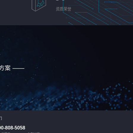
资质荣誉
方案 ——
们
00-808-5058